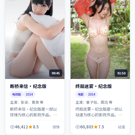
99:45
91:50
断桥来信·纪念版
终局迷雾·纪念版
电视剧
2024
电影
2024
主演：
张译、黄渤 等
主演：
章子怡、周迅 等
断桥来信·纪念版是一部以
终局迷雾·纪念版是一部以
惊悚为核心的影视作品，围
动漫为核心的影视作品，围
绕危机、反转与人物成长展
绕危机、反转与人物成长展
开，整体节奏紧凑，值得推
开，整体节奏紧凑，值得推
46,412
8.5
60,803
7.5
惊悚
动漫
荐观看。
荐观看。