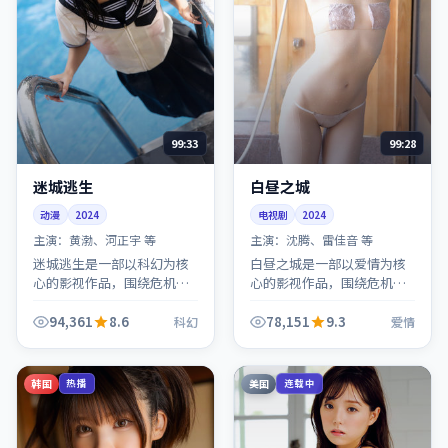
99:33
99:28
迷城逃生
白昼之城
动漫
2024
电视剧
2024
主演：
黄渤、河正宇 等
主演：
沈腾、雷佳音 等
迷城逃生是一部以科幻为核
白昼之城是一部以爱情为核
心的影视作品，围绕危机、
心的影视作品，围绕危机、
反转与人物成长展开，整体
反转与人物成长展开，整体
节奏紧凑，值得推荐观看。
节奏紧凑，值得推荐观看。
94,361
8.6
78,151
9.3
科幻
爱情
韩国
美国
热播
连载中