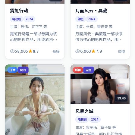
霓虹行动
月面风云·典藏
电视剧
2024
综艺
2024
主演：
周迅、河正宇 等
主演：
张译、雷佳音 等
霓虹行动是一部以悬疑为核
月面风云·典藏是一部以惊
心的影视作品，围绕危机、
悚为核心的影视作品，围绕
反转与人物成长展开，整体
危机、反转与人物成长展
节奏紧凑，值得推荐观看。
开，整体节奏紧凑，值得推
58,905
8.7
6,963
7.9
悬疑
惊悚
荐观看。
日本
韩国
院线
完结
99:40
风暴之城
电视剧
2024
主演：
梁朝伟、章子怡 等
风暴之城是一部以科幻为核