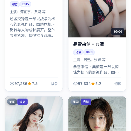
综艺
2015
主演：
河正宇、黄渤 等
迷城交锋是一部以战争为核
心的影视作品，围绕危机、
反转与人物成长展开，整体
99:04
节奏紧凑，值得推荐观看。
暴雪来信·典藏
动漫
2020
主演：
周迅、张译 等
暴雪来信·典藏是一部以惊
悚为核心的影视作品，围绕
危机、反转与人物成长展
开，整体节奏紧凑，值得推
97,836
7.5
97,834
8.2
战争
惊悚
荐观看。
美国
英国
杜比
完结