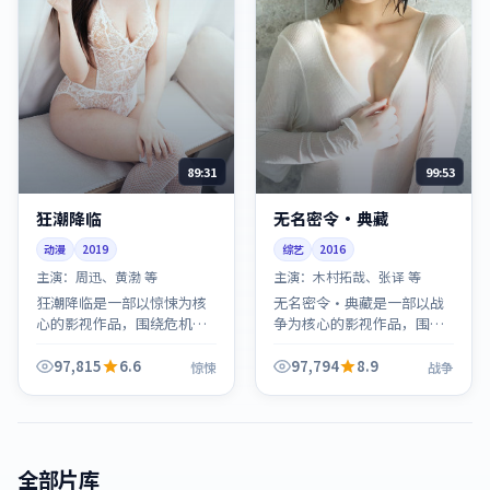
89:31
99:53
狂潮降临
无名密令·典藏
动漫
2019
综艺
2016
主演：
周迅、黄渤 等
主演：
木村拓哉、张译 等
狂潮降临是一部以惊悚为核
无名密令·典藏是一部以战
心的影视作品，围绕危机、
争为核心的影视作品，围绕
反转与人物成长展开，整体
危机、反转与人物成长展
节奏紧凑，值得推荐观看。
开，整体节奏紧凑，值得推
97,815
6.6
97,794
8.9
惊悚
战争
荐观看。
全部片库