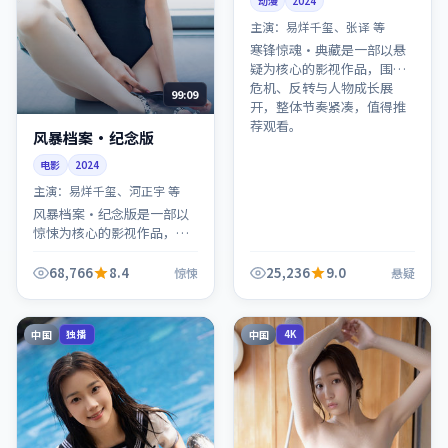
动漫
2024
主演：
易烊千玺、张译 等
寒锋惊魂·典藏是一部以悬
疑为核心的影视作品，围绕
危机、反转与人物成长展
99:09
开，整体节奏紧凑，值得推
荐观看。
风暴档案·纪念版
电影
2024
主演：
易烊千玺、河正宇 等
风暴档案·纪念版是一部以
惊悚为核心的影视作品，围
绕危机、反转与人物成长展
开，整体节奏紧凑，值得推
68,766
8.4
25,236
9.0
惊悚
悬疑
荐观看。
中国
中国
独播
4K