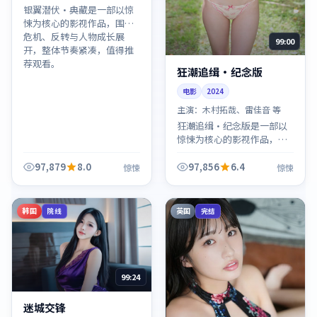
银翼潜伏·典藏是一部以惊
悚为核心的影视作品，围绕
危机、反转与人物成长展
99:00
开，整体节奏紧凑，值得推
荐观看。
狂潮追缉·纪念版
电影
2024
主演：
木村拓哉、雷佳音 等
狂潮追缉·纪念版是一部以
惊悚为核心的影视作品，围
绕危机、反转与人物成长展
开，整体节奏紧凑，值得推
97,879
8.0
97,856
6.4
惊悚
惊悚
荐观看。
韩国
英国
院线
完结
99:24
迷城交锋