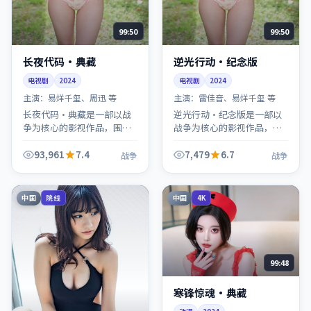
99:50
99:50
长夜代码·典藏
逆光行动·纪念版
电视剧
2024
电视剧
2024
主演：
易烊千玺、周迅 等
主演：
雷佳音、易烊千玺 等
长夜代码·典藏是一部以战
逆光行动·纪念版是一部以
争为核心的影视作品，围绕
战争为核心的影视作品，围
危机、反转与人物成长展
绕危机、反转与人物成长展
开，整体节奏紧凑，值得推
开，整体节奏紧凑，值得推
93,961
7.4
7,479
6.7
战争
战争
荐观看。
荐观看。
中国
中国
院线
4K
99:48
寒锋惊魂·典藏