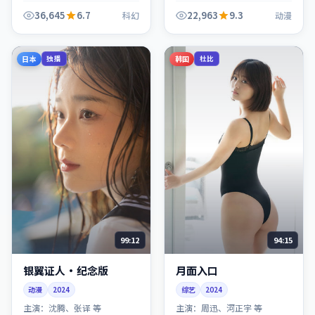
反转与人物成长展开，整体
节奏紧凑，值得推荐观看。
36,645
6.7
22,963
9.3
科幻
动漫
日本
韩国
独播
杜比
99:12
94:15
银翼证人·纪念版
月面入口
动漫
2024
综艺
2024
主演：
沈腾、张译 等
主演：
周迅、河正宇 等