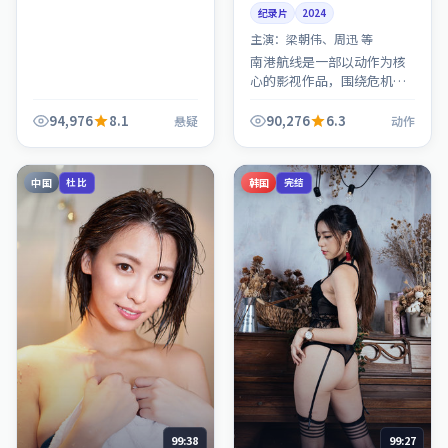
纪录片
2024
主演：
梁朝伟、周迅 等
南港航线是一部以动作为核
心的影视作品，围绕危机、
反转与人物成长展开，整体
节奏紧凑，值得推荐观看。
94,976
8.1
90,276
6.3
悬疑
动作
中国
韩国
杜比
完结
99:38
99:27