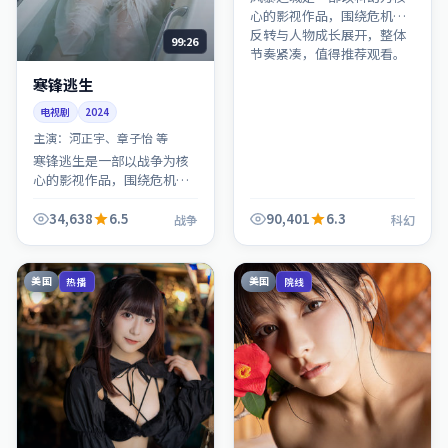
心的影视作品，围绕危机、
反转与人物成长展开，整体
99:26
节奏紧凑，值得推荐观看。
寒锋逃生
电视剧
2024
主演：
河正宇、章子怡 等
寒锋逃生是一部以战争为核
心的影视作品，围绕危机、
反转与人物成长展开，整体
节奏紧凑，值得推荐观看。
34,638
6.5
90,401
6.3
战争
科幻
美国
美国
热播
院线