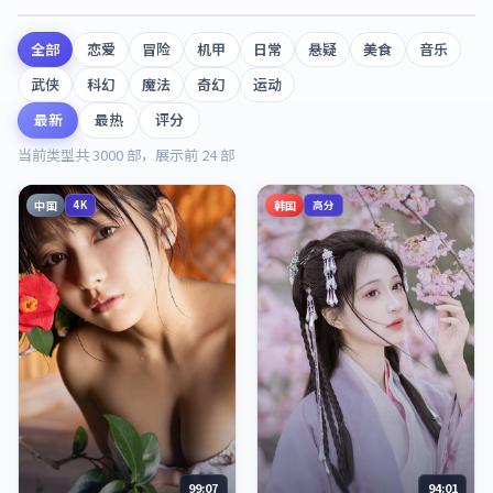
全部
恋爱
冒险
机甲
日常
悬疑
美食
音乐
武侠
科幻
魔法
奇幻
运动
最新
最热
评分
当前类型共
3000
部，展示前
24
部
中国
韩国
4K
高分
99:07
94:01