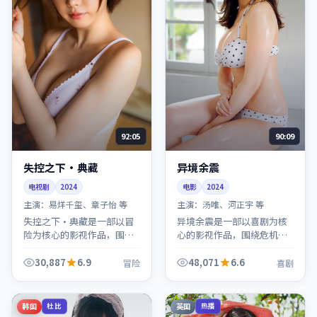
92:05
90:09
失控之下·典藏
异境余震
电视剧
2024
电影
2024
主演：
易烊千玺、章子怡 等
主演：
汤唯、河正宇 等
失控之下·典藏是一部以冒
异境余震是一部以喜剧为核
险为核心的影视作品，围绕
心的影视作品，围绕危机、
危机、反转与人物成长展
反转与人物成长展开，整体
开，整体节奏紧凑，值得推
节奏紧凑，值得推荐观看。
30,887
6.9
48,071
6.6
冒险
喜剧
荐观看。
韩国
英国
杜比
热播