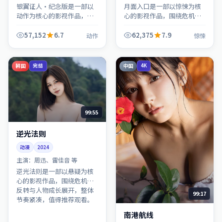
银翼证人·纪念版是一部以
月面入口是一部以惊悚为核
动作为核心的影视作品，围
心的影视作品，围绕危机、
绕危机、反转与人物成长展
反转与人物成长展开，整体
开，整体节奏紧凑，值得推
节奏紧凑，值得推荐观看。
57,152
6.7
62,375
7.9
动作
惊悚
荐观看。
韩国
中国
完结
4K
99:55
逆光法则
动漫
2024
主演：
周迅、雷佳音 等
逆光法则是一部以悬疑为核
心的影视作品，围绕危机、
反转与人物成长展开，整体
99:17
节奏紧凑，值得推荐观看。
南港航线