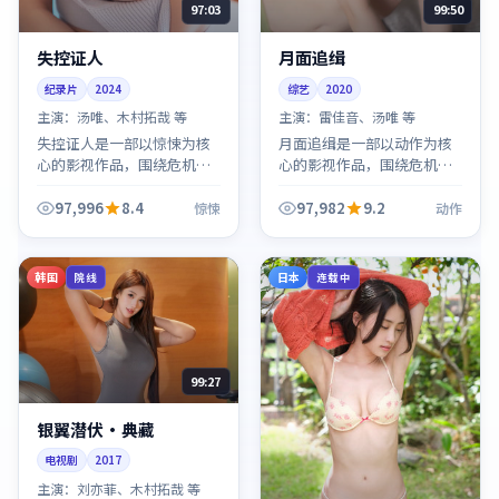
97:03
99:50
失控证人
月面追缉
纪录片
2024
综艺
2020
主演：
汤唯、木村拓哉 等
主演：
雷佳音、汤唯 等
失控证人是一部以惊悚为核
月面追缉是一部以动作为核
心的影视作品，围绕危机、
心的影视作品，围绕危机、
反转与人物成长展开，整体
反转与人物成长展开，整体
节奏紧凑，值得推荐观看。
节奏紧凑，值得推荐观看。
97,996
8.4
97,982
9.2
惊悚
动作
韩国
日本
院线
连载中
99:27
银翼潜伏·典藏
电视剧
2017
主演：
刘亦菲、木村拓哉 等