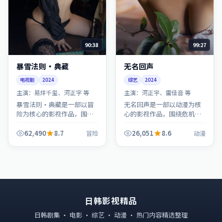
90:38
99:27
暴雪法则·典藏
无名回声
电视剧
2024
综艺
2024
主演：
易烊千玺、河正宇 等
主演：
河正宇、雷佳音 等
暴雪法则·典藏是一部以冒
无名回声是一部以动漫为核
险为核心的影视作品，围绕
心的影视作品，围绕危机、
危机、反转与人物成长展
反转与人物成长展开，整体
开，整体节奏紧凑，值得推
节奏紧凑，值得推荐观看。
62,490
8.7
26,051
8.6
冒险
动漫
荐观看。
日韩影视精品
日韩剧集 · 电影 · 综艺 · 动漫 · 热门内容精选整理