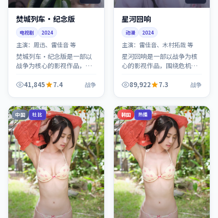
焚城列车·纪念版
星河回响
电视剧
2024
动漫
2024
主演：
周迅、雷佳音 等
主演：
雷佳音、木村拓哉 等
焚城列车·纪念版是一部以
星河回响是一部以战争为核
战争为核心的影视作品，围
心的影视作品，围绕危机、
绕危机、反转与人物成长展
反转与人物成长展开，整体
开，整体节奏紧凑，值得推
节奏紧凑，值得推荐观看。
41,845
7.4
89,922
7.3
战争
战争
荐观看。
中国
韩国
杜比
热播