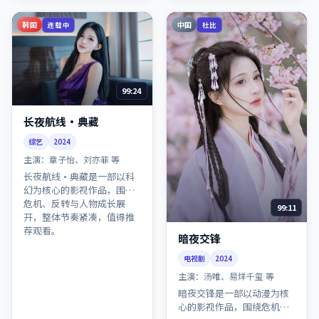
韩国
中国
连载中
杜比
99:24
长夜航线·典藏
综艺
2024
主演：
章子怡、刘亦菲 等
长夜航线·典藏是一部以科
幻为核心的影视作品，围绕
危机、反转与人物成长展
99:11
开，整体节奏紧凑，值得推
荐观看。
暗夜交锋
电视剧
2024
主演：
汤唯、易烊千玺 等
暗夜交锋是一部以动漫为核
心的影视作品，围绕危机、