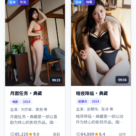
日本
日本
杜比
独播
99:36
99:23
暗夜降临·典藏
月面任务·典藏
纪录片
2024
电影
2024
主演：
梁朝伟、张译 等
主演：
刘亦菲、黄渤 等
暗夜降临·典藏是一部以动
月面任务·典藏是一部以喜
作为核心的影视作品，围绕
剧为核心的影视作品，围绕
危机、反转与人物成长展
危机、反转与人物成长展
开，整体节奏紧凑，值得推
开，整体节奏紧凑，值得推
85,220
9.0
84,869
6.4
喜剧
动作