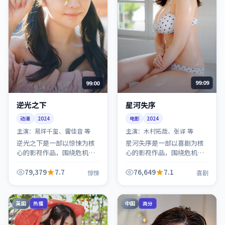
99:00
99:09
逆光之下
星河失序
动漫
2024
电影
2024
主演：
易烊千玺、雷佳音 等
主演：
木村拓哉、张译 等
逆光之下是一部以惊悚为核
星河失序是一部以喜剧为核
心的影视作品，围绕危机、
心的影视作品，围绕危机、
反转与人物成长展开，整体
反转与人物成长展开，整体
节奏紧凑，值得推荐观看。
节奏紧凑，值得推荐观看。
79,379
7.7
76,649
7.1
惊悚
喜剧
英国
中国
热播
高分