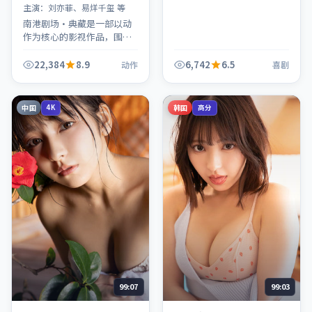
主演：
刘亦菲、易烊千玺 等
南港剧场·典藏是一部以动
作为核心的影视作品，围绕
危机、反转与人物成长展
开，整体节奏紧凑，值得推
22,384
8.9
6,742
6.5
动作
喜剧
荐观看。
中国
韩国
4K
高分
99:07
99:03