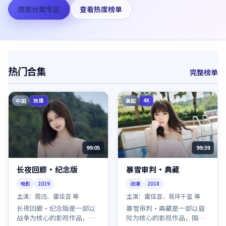
浏览分类专区
查看热度榜单
热门合集
完整榜单
中国
美国
独播
4K
99:05
99:39
长夜回廊·纪念版
暴雪审判·典藏
电影
2019
动漫
2018
主演：
周迅、雷佳音 等
主演：
雷佳音、易烊千玺 等
长夜回廊·纪念版是一部以
暴雪审判·典藏是一部以冒
战争为核心的影视作品，围
险为核心的影视作品，围绕