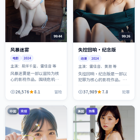
99:44
99:26
风暴迷雾
失控回响·纪念版
电影
2024
动漫
2024
主演：
易烊千玺、雷佳音 等
主演：
雷佳音、黄渤 等
风暴迷雾是一部以冒险为核
失控回响·纪念版是一部以
心的影视作品，围绕危机、
犯罪为核心的影视作品，围
反转与人物成长展开，整体
绕危机、反转与人物成长展
节奏紧凑，值得推荐观看。
开，整体节奏紧凑，值得推
26,576
8.1
37,989
7.8
冒险
犯罪
荐观看。
中国
美国
完结
独播