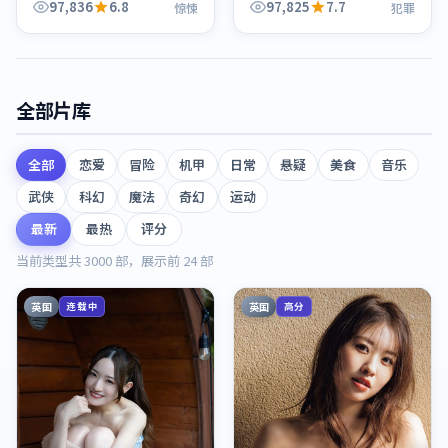
开，整体节奏紧凑，值得推
97,836
6.8
97,825
7.7
惊悚
犯罪
荐观看。
全部片库
全部
恋爱
冒险
机甲
日常
悬疑
美食
音乐
武侠
科幻
魔法
奇幻
运动
最新
最热
评分
当前类型共
3000
部，展示前
24
部
英国
英国
连载中
高分