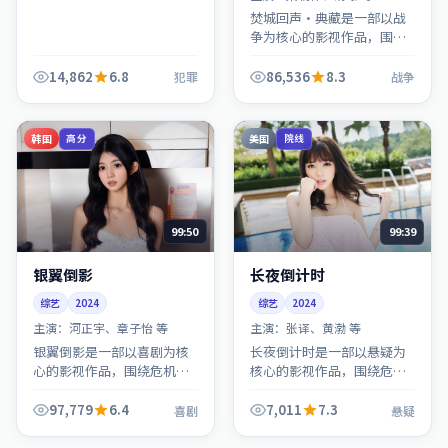
焚城回声·典藏是一部以战
争为核心的影视作品，围绕
危机、反转与人物成长展
开，整体节奏紧凑，值得推
14,862
6.8
86,536
8.3
犯罪
战争
荐观看。
韩国
美国
高分
院线
99:50
99:39
银翼倒影
长夜倒计时
综艺
2024
综艺
2024
主演：
河正宇、章子怡 等
主演：
张译、黄渤 等
银翼倒影是一部以喜剧为核
长夜倒计时是一部以悬疑为
心的影视作品，围绕危机、
核心的影视作品，围绕危
反转与人物成长展开，整体
机、反转与人物成长展开，
节奏紧凑，值得推荐观看。
整体节奏紧凑，值得推荐观
97,779
6.4
7,011
7.3
喜剧
悬疑
看。