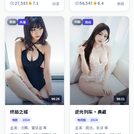
开，整体节奏紧凑，值得推
节奏紧凑，值得推荐观看。
27,583
7.1
56,547
6.4
动漫
悬疑
荐观看。
英国
中国
热播
院线
99:29
99:31
终局之城
逆光列车·典藏
电影
2024
电视剧
2024
主演：
沈腾、雷佳音 等
主演：
周迅、张译 等