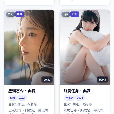
荐观看。
荐观看。
中国
英国
独播
杜比
99:32
99:45
星河密令·典藏
终局任务·典藏
动漫
2024
电视剧
2024
主演：
周迅、汤唯 等
主演：
周迅、沈腾 等
星河密令·典藏是一部以爱
终局任务·典藏是一部以惊