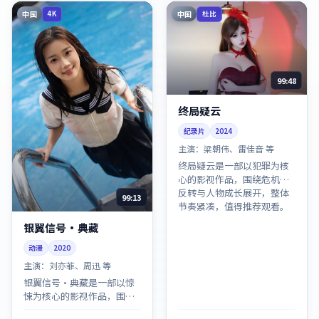
中国
中国
4K
杜比
99:48
终局疑云
纪录片
2024
主演：
梁朝伟、雷佳音 等
终局疑云是一部以犯罪为核
心的影视作品，围绕危机、
反转与人物成长展开，整体
99:13
节奏紧凑，值得推荐观看。
银翼信号·典藏
动漫
2020
主演：
刘亦菲、周迅 等
银翼信号·典藏是一部以惊
悚为核心的影视作品，围绕
危机、反转与人物成长展