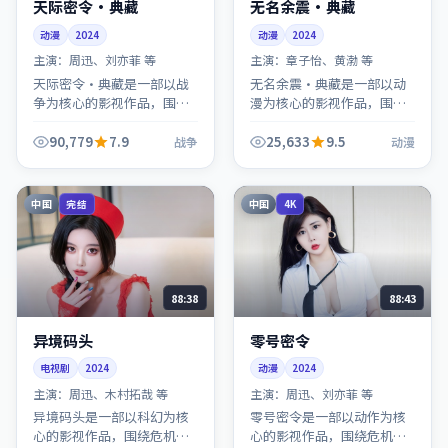
天际密令·典藏
无名余震·典藏
动漫
2024
动漫
2024
主演：
周迅、刘亦菲 等
主演：
章子怡、黄渤 等
天际密令·典藏是一部以战
无名余震·典藏是一部以动
争为核心的影视作品，围绕
漫为核心的影视作品，围绕
危机、反转与人物成长展
危机、反转与人物成长展
开，整体节奏紧凑，值得推
开，整体节奏紧凑，值得推
90,779
7.9
25,633
9.5
战争
动漫
荐观看。
荐观看。
中国
中国
完结
4K
88:38
88:43
异境码头
零号密令
电视剧
2024
动漫
2024
主演：
周迅、木村拓哉 等
主演：
周迅、刘亦菲 等
异境码头是一部以科幻为核
零号密令是一部以动作为核
心的影视作品，围绕危机、
心的影视作品，围绕危机、