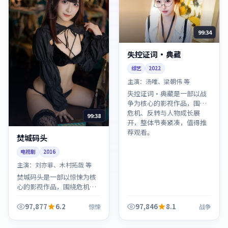
99:34
失控证词·典藏
综艺
2022
主演：
汤唯、梁朝伟 等
失控证词·典藏是一部以战
争为核心的影视作品，围绕
危机、反转与人物成长展
99:38
开，整体节奏紧凑，值得推
荐观看。
焚城码头
电视剧
2016
主演：
刘亦菲、木村拓哉 等
焚城码头是一部以惊悚为核
心的影视作品，围绕危机、
反转与人物成长展开，整体
节奏紧凑，值得推荐观看。
97,877
6.2
97,846
8.1
惊悚
战争