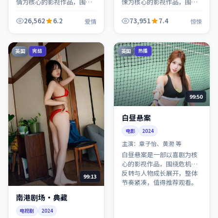
情为核心的影视作品，围绕
悚为核心的影视作品，围绕
危机、反转与人物成长展
危机、反转与人物成长展
开，整体节奏紧凑，值得推
开，整体节奏紧凑，值得推
26,562
6.2
73,951
7.4
爱情
惊悚
荐观看。
荐观看。
英国
英国
完结
热播
99:50
白昼悬案
电影
2024
主演：
章子怡、黄渤 等
白昼悬案是一部以喜剧为核
心的影视作品，围绕危机、
反转与人物成长展开，整体
99:13
节奏紧凑，值得推荐观看。
南港剧场·典藏
电视剧
2024