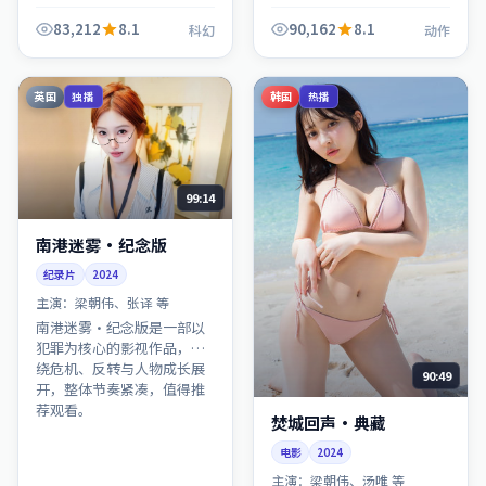
反转与人物成长展开，整体
反转与人物成长展开，整体
节奏紧凑，值得推荐观看。
节奏紧凑，值得推荐观看。
83,212
8.1
90,162
8.1
科幻
动作
英国
韩国
独播
热播
99:14
南港迷雾·纪念版
纪录片
2024
主演：
梁朝伟、张译 等
南港迷雾·纪念版是一部以
犯罪为核心的影视作品，围
绕危机、反转与人物成长展
90:49
开，整体节奏紧凑，值得推
荐观看。
焚城回声·典藏
电影
2024
主演：
梁朝伟、汤唯 等