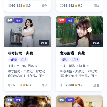
绕危机、反转与人物成长展
危机、反转与人物成长展
开，整体节奏紧凑，值得推
开，整体节奏紧凑，值得推
97,952
8.5
97,942
6.7
战争
冒险
荐观看。
荐观看。
中国
韩国
高分
高分
99:25
99:56
零号猎局·典藏
南港围猎·典藏
电视剧
2024
纪录片
2016
主演：
章子怡、周迅 等
主演：
黄渤、刘亦菲 等
零号猎局·典藏是一部以动
南港围猎·典藏是一部以爱
作为核心的影视作品，围绕
情为核心的影视作品，围绕
危机、反转与人物成长展
危机、反转与人物成长展
开，整体节奏紧凑，值得推
开，整体节奏紧凑，值得推
97,908
6.3
97,888
9.2
动作
爱情
荐观看。
荐观看。
美国
中国
热播
院线