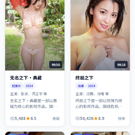
99:50
99:18
无名之下·典藏
终局之下
纪录片
2024
动漫
2024
主演：
张译、河正宇 等
主演：
沈腾、汤唯 等
无名之下·典藏是一部以悬
终局之下是一部以惊悚为核
疑为核心的影视作品，围绕
心的影视作品，围绕危机、
危机、反转与人物成长展
反转与人物成长展开，整体
开，整体节奏紧凑，值得推
节奏紧凑，值得推荐观看。
5,488
6.5
50,426
8.9
悬疑
惊悚
荐观看。