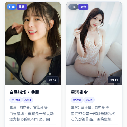
日本
中国
杜比
高分
99:57
99:11
白昼猎场·典藏
星河密令
电视剧
2024
电视剧
2024
主演：
刘亦菲、雷佳音 等
主演：
章子怡、刘亦菲 等
白昼猎场·典藏是一部以动
星河密令是一部以悬疑为核
漫为核心的影视作品，围绕
心的影视作品，围绕危机、
危机、反转与人物成长展
反转与人物成长展开，整体