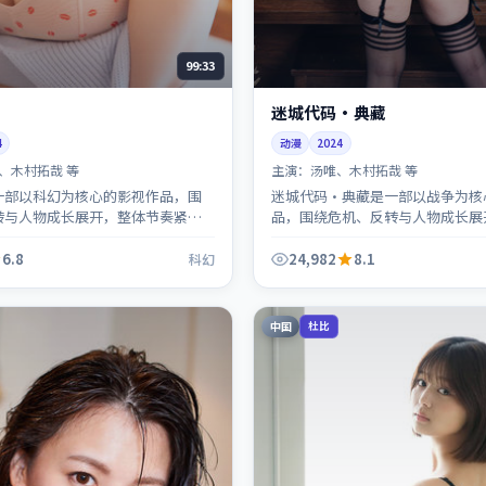
99:33
迷城代码·典藏
4
动漫
2024
、木村拓哉 等
主演：
汤唯、木村拓哉 等
一部以科幻为核心的影视作品，围
迷城代码·典藏是一部以战争为核
转与人物成长展开，整体节奏紧
品，围绕危机、反转与人物成长展
荐观看。
奏紧凑，值得推荐观看。
6.8
24,982
8.1
科幻
中国
杜比