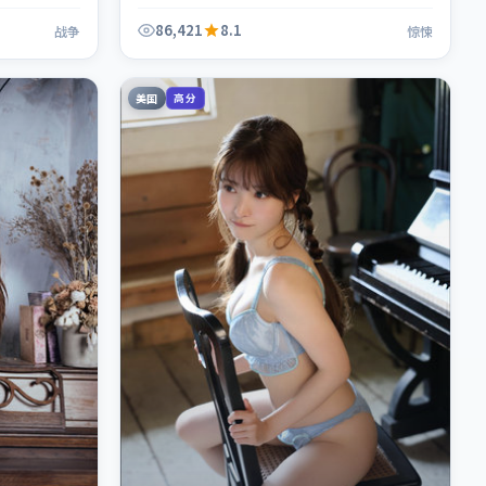
86,421
8.1
战争
惊悚
美国
高分