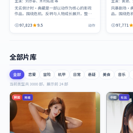
主演：
刘亦菲、木村拓哉 等
主演：
黄渤、
无名倒计时·典藏是一部以动作为核心的影视
风暴剧场·
作品，围绕危机、反转与人物成长展开，整体
品，围绕危
节奏紧凑，值得推荐观看。
奏紧凑，值
97,823
9.5
97,771
动作
全部片库
全部
恋爱
冒险
机甲
日常
悬疑
美食
音乐
当前类型共
3000
部，展示前
24
部
韩国
中国
完结
杜比