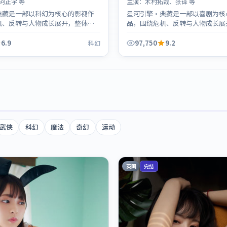
河正宇 等
主演：
木村拓哉、张译 等
典藏是一部以科幻为核心的影视作
星河引擎·典藏是一部以喜剧为核
机、反转与人物成长展开，整体节
品，围绕危机、反转与人物成长展
得推荐观看。
奏紧凑，值得推荐观看。
6.9
97,750
9.2
科幻
武侠
科幻
魔法
奇幻
运动
英国
完结