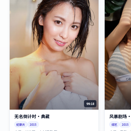
99:18
无名倒计时·典藏
风暴剧场
纪录片
2015
综艺
2015