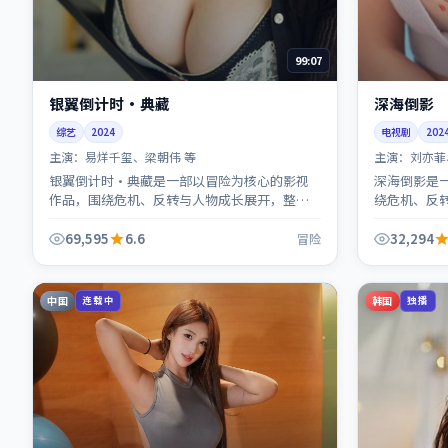
99:07
银翼倒计时·典藏
深海倒影
综艺
2024
电视剧
202
主演：
易烊千玺、梁朝伟 等
主演：
刘亦菲
银翼倒计时·典藏是一部以冒险为核心的影视
深海倒影是
作品，围绕危机、反转与人物成长展开，整体
绕危机、反
节奏紧凑，值得推荐观看。
凑，值得推
69,595
6.6
32,294
冒险
中国
韩国
连载中
独播