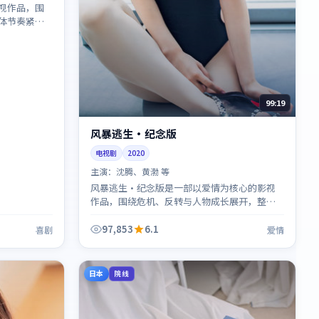
视作品，围
体节奏紧
99:19
风暴逃生·纪念版
电视剧
2020
主演：
沈腾、黄渤 等
风暴逃生·纪念版是一部以爱情为核心的影视
作品，围绕危机、反转与人物成长展开，整体
节奏紧凑，值得推荐观看。
97,853
6.1
喜剧
爱情
日本
院线