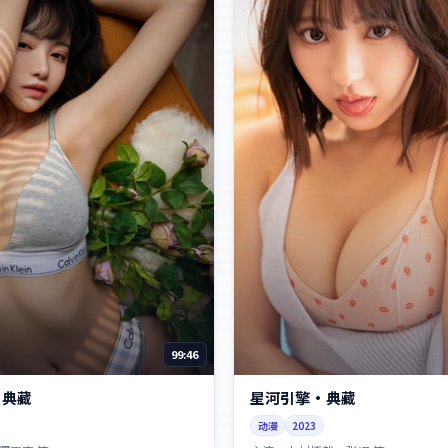
99:46
·典藏
星河引擎·典藏
动漫
2023