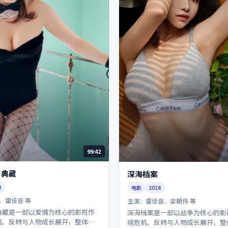
99:42
·典藏
深海档案
4
电影
2024
、雷佳音 等
主演：
雷佳音、梁朝伟 等
典藏是一部以爱情为核心的影视作
深海档案是一部以战争为核心的影
机、反转与人物成长展开，整体节
绕危机、反转与人物成长展开，整