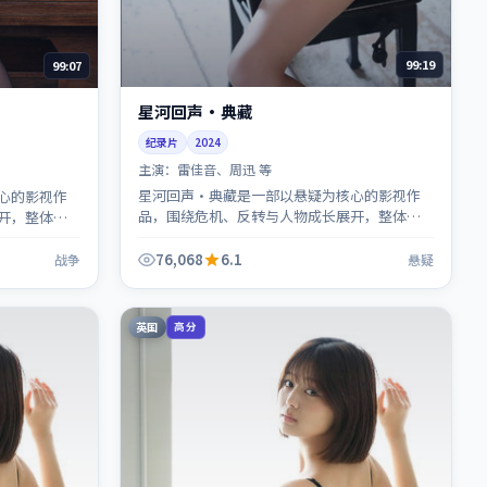
99:19
99:07
星河回声·典藏
纪录片
2024
主演：
雷佳音、周迅 等
星河回声·典藏是一部以悬疑为核心的影视作
心的影视作
品，围绕危机、反转与人物成长展开，整体节
开，整体节
奏紧凑，值得推荐观看。
76,068
6.1
战争
悬疑
英国
高分