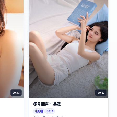
99:33
99:12
零号回声·典藏
电视剧
2022