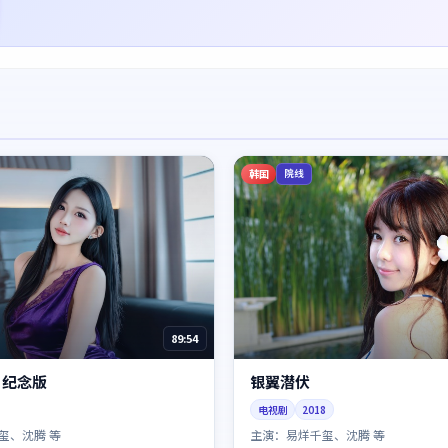
韩国
院线
89:54
·纪念版
银翼潜伏
电视剧
2018
玺、沈腾 等
主演：
易烊千玺、沈腾 等