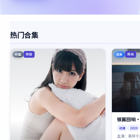
热门合集
中国
日本
完结
院线
银翼回响
动漫
2020
主演：
易烊千