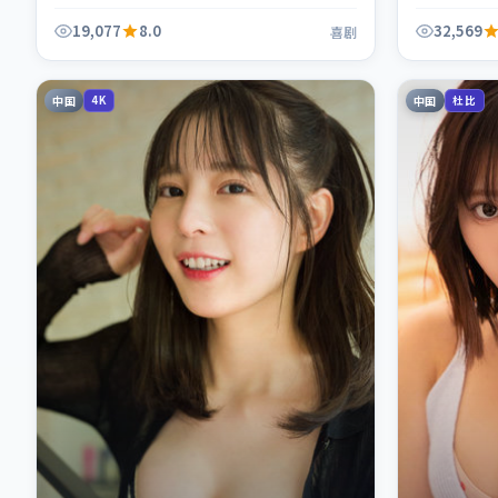
奏紧凑，值
19,077
8.0
32,569
喜剧
中国
中国
4K
杜比