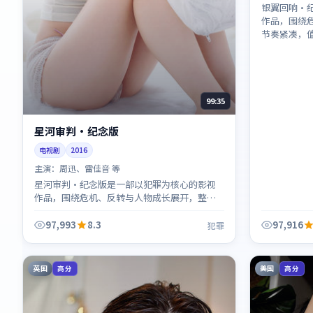
银翼回响·
作品，围绕
节奏紧凑，
99:35
星河审判·纪念版
电视剧
2016
主演：
周迅、雷佳音 等
星河审判·纪念版是一部以犯罪为核心的影视
作品，围绕危机、反转与人物成长展开，整体
节奏紧凑，值得推荐观看。
97,993
8.3
97,916
犯罪
英国
美国
高分
高分