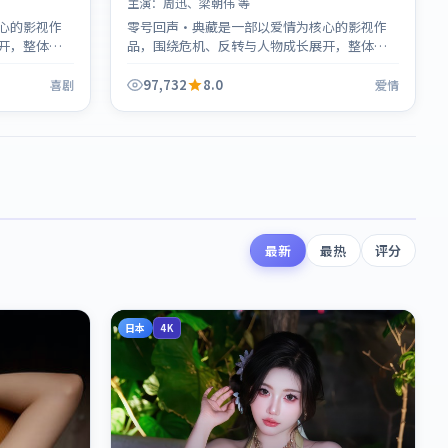
主演：
周迅、梁朝伟 等
心的影视作
零号回声·典藏是一部以爱情为核心的影视作
开，整体节
品，围绕危机、反转与人物成长展开，整体节
奏紧凑，值得推荐观看。
97,732
8.0
喜剧
爱情
最新
最热
评分
日本
4K