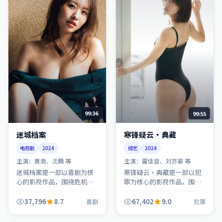
99:36
99:55
迷城档案
寒锋疑云·典藏
电视剧
2024
综艺
2024
主演：
黄渤、沈腾 等
主演：
雷佳音、刘亦菲 等
迷城档案是一部以喜剧为核
寒锋疑云·典藏是一部以犯
心的影视作品，围绕危机、
罪为核心的影视作品，围绕
反转与人物成长展开，整体
危机、反转与人物成长展
节奏紧凑，值得推荐观看。
开，整体节奏紧凑，值得推
37,796
8.7
67,402
9.0
喜剧
犯罪
荐观看。