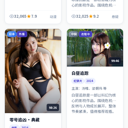
心的影视作品，围绕危机、
反转与人物成长展开，整体
节奏紧凑，值得推荐观看。
32,065
7.9
32,025
9.2
动漫
悬疑
日本
中国
热播
连载中
99:46
白昼追踪
纪录片
2024
主演：
汤唯、梁朝伟 等
白昼追踪是一部以科幻为核
心的影视作品，围绕危机、
反转与人物成长展开，整体
98:26
节奏紧凑，值得推荐观看。
零号追凶·典藏
电影
2024