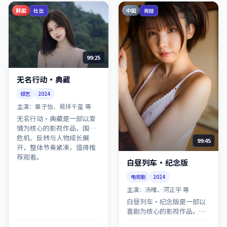
韩国
中国
杜比
完结
99:25
无名行动·典藏
综艺
2024
主演：
章子怡、易烊千玺 等
无名行动·典藏是一部以爱
情为核心的影视作品，围绕
危机、反转与人物成长展
99:45
开，整体节奏紧凑，值得推
荐观看。
白昼列车·纪念版
电视剧
2024
主演：
汤唯、河正宇 等
白昼列车·纪念版是一部以
喜剧为核心的影视作品，围
绕危机、反转与人物成长展