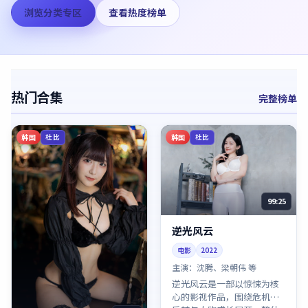
浏览分类专区
查看热度榜单
热门合集
完整榜单
韩国
韩国
杜比
杜比
99:25
逆光风云
电影
2022
主演：
沈腾、梁朝伟 等
逆光风云是一部以惊悚为核
心的影视作品，围绕危机、