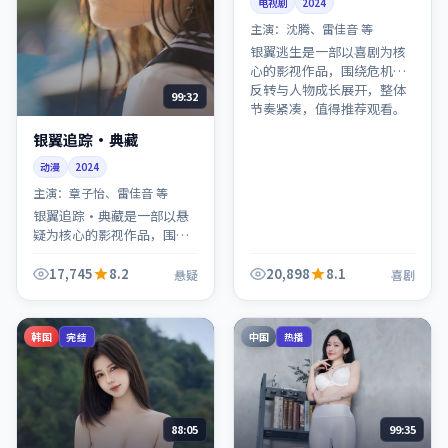
电视剧
2024
主演：
沈腾、雷佳音 等
银翼逃生是一部以喜剧为核
心的影视作品，围绕危机、
反转与人物成长展开，整体
99:32
节奏紧凑，值得推荐观看。
银翼追踪·典藏
动漫
2024
主演：
章子怡、雷佳音 等
银翼追踪·典藏是一部以悬
疑为核心的影视作品，围绕
危机、反转与人物成长展
开，整体节奏紧凑，值得推
17,745
8.2
20,898
8.1
悬疑
喜剧
荐观看。
韩国
中国
完结
热播
88:05
99:35