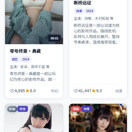
断桥远征
动漫
2024
主演：
汤唯、木村拓哉 等
断桥远征是一部以动漫为核
心的影视作品，围绕危机、
反转与人物成长展开，整体
99:01
节奏紧凑，值得推荐观看。
零号终章·典藏
综艺
2024
主演：
张译、易烊千玺 等
零号终章·典藏是一部以科
幻为核心的影视作品，围绕
危机、反转与人物成长展
开，整体节奏紧凑，值得推
4,865
8.0
41,447
9.3
科幻
动漫
荐观看。
中国
韩国
完结
独播