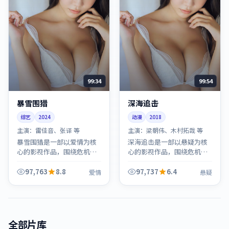
99:34
99:54
暴雪围猎
深海追击
综艺
2024
动漫
2018
主演：
雷佳音、张译 等
主演：
梁朝伟、木村拓哉 等
暴雪围猎是一部以爱情为核
深海追击是一部以悬疑为核
心的影视作品，围绕危机、
心的影视作品，围绕危机、
反转与人物成长展开，整体
反转与人物成长展开，整体
节奏紧凑，值得推荐观看。
节奏紧凑，值得推荐观看。
97,763
8.8
97,737
6.4
爱情
悬疑
全部片库