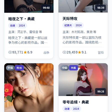
98:39
99:48
天际特攻
暗夜之下·典藏
纪录片
2024
动漫
2024
主演：
木村拓哉、黄渤 等
主演：
河正宇、雷佳音 等
天际特攻是一部以冒险为核
暗夜之下·典藏是一部以战
心的影视作品，围绕危机、
争为核心的影视作品，围绕
反转与人物成长展开，整体
危机、反转与人物成长展
节奏紧凑，值得推荐观看。
开，整体节奏紧凑，值得推
93,771
6.9
29,459
9.1
战争
冒险
荐观看。
中国
中国
院线
热播
99:28
零号追缉·典藏
动漫
2024