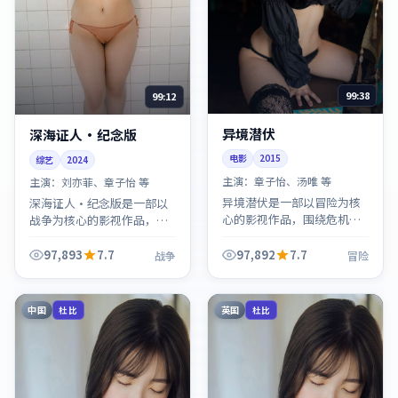
99:38
99:12
异境潜伏
深海证人·纪念版
电影
2015
综艺
2024
主演：
章子怡、汤唯 等
主演：
刘亦菲、章子怡 等
异境潜伏是一部以冒险为核
深海证人·纪念版是一部以
心的影视作品，围绕危机、
战争为核心的影视作品，围
反转与人物成长展开，整体
绕危机、反转与人物成长展
节奏紧凑，值得推荐观看。
开，整体节奏紧凑，值得推
97,893
7.7
97,892
7.7
战争
冒险
荐观看。
中国
英国
杜比
杜比