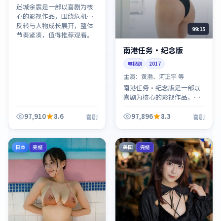
迷城余震是一部以喜剧为核
心的影视作品，围绕危机、
反转与人物成长展开，整体
99:15
节奏紧凑，值得推荐观看。
南港任务·纪念版
电视剧
2017
主演：
黄渤、河正宇 等
南港任务·纪念版是一部以
喜剧为核心的影视作品，围
绕危机、反转与人物成长展
开，整体节奏紧凑，值得推
97,910
8.6
97,896
8.3
喜剧
喜剧
荐观看。
日本
美国
完结
完结