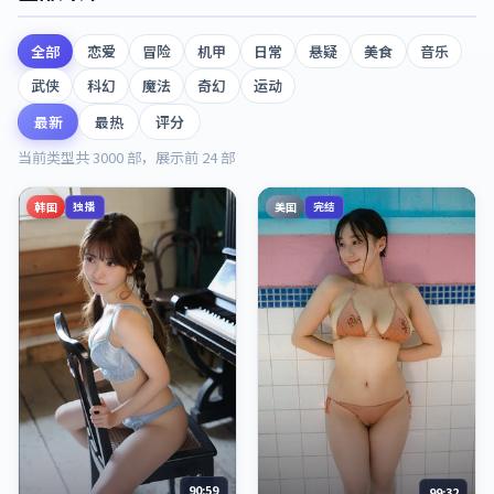
全部
恋爱
冒险
机甲
日常
悬疑
美食
音乐
武侠
科幻
魔法
奇幻
运动
最新
最热
评分
当前类型共
3000
部，展示前
24
部
韩国
美国
独播
完结
90:59
99:32