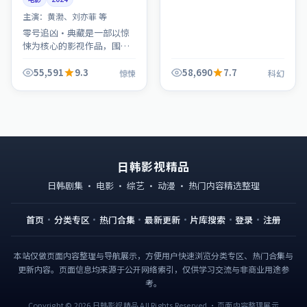
主演：
黄渤、刘亦菲 等
零号追凶·典藏是一部以惊
悚为核心的影视作品，围绕
危机、反转与人物成长展
开，整体节奏紧凑，值得推
55,591
9.3
58,690
7.7
惊悚
科幻
荐观看。
日韩影视精品
日韩剧集 · 电影 · 综艺 · 动漫 · 热门内容精选整理
首页
分类专区
热门合集
最新更新
片库搜索
登录
注册
本站仅做页面内容整理与导航展示，方便用户快速浏览分类专区、热门合集与
更新内容。页面信息均来源于公开网络索引，仅供学习交流与非商业用途参
考。
Copyright © 2026 日韩影视精品 All Rights Reserved · 页面内容整理展示