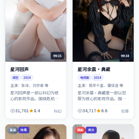
99:15
99:38
星河回声
星河余震·典藏
综艺
2024
电视剧
2024
主演：
张译、刘亦菲 等
主演：
易烊千玺、雷佳音 等
星河回声是一部以科幻为核
星河余震·典藏是一部以犯
心的影视作品，围绕危机、
罪为核心的影视作品，围绕
反转与人物成长展开，整体
危机、反转与人物成长展
节奏紧凑，值得推荐观看。
开，整体节奏紧凑，值得推
31,701
8.4
34,717
6.6
科幻
犯罪
荐观看。
英国
韩国
独播
高分