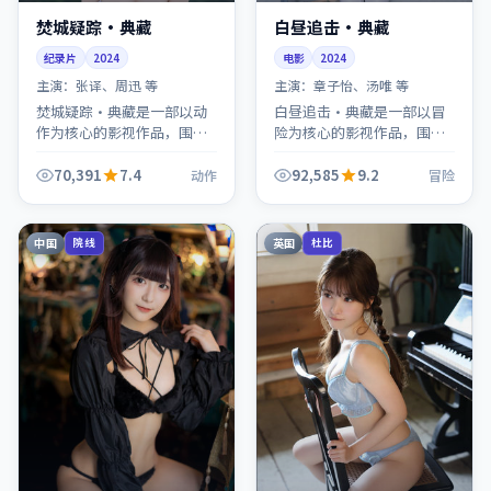
焚城疑踪·典藏
白昼追击·典藏
纪录片
2024
电影
2024
主演：
张译、周迅 等
主演：
章子怡、汤唯 等
焚城疑踪·典藏是一部以动
白昼追击·典藏是一部以冒
作为核心的影视作品，围绕
险为核心的影视作品，围绕
危机、反转与人物成长展
危机、反转与人物成长展
开，整体节奏紧凑，值得推
开，整体节奏紧凑，值得推
70,391
7.4
92,585
9.2
动作
冒险
荐观看。
荐观看。
中国
英国
院线
杜比