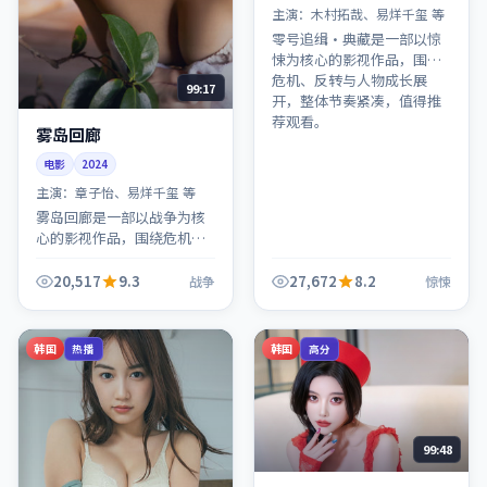
主演：
木村拓哉、易烊千玺 等
零号追缉·典藏是一部以惊
悚为核心的影视作品，围绕
危机、反转与人物成长展
99:17
开，整体节奏紧凑，值得推
荐观看。
雾岛回廊
电影
2024
主演：
章子怡、易烊千玺 等
雾岛回廊是一部以战争为核
心的影视作品，围绕危机、
反转与人物成长展开，整体
节奏紧凑，值得推荐观看。
20,517
9.3
27,672
8.2
战争
惊悚
韩国
韩国
热播
高分
99:48