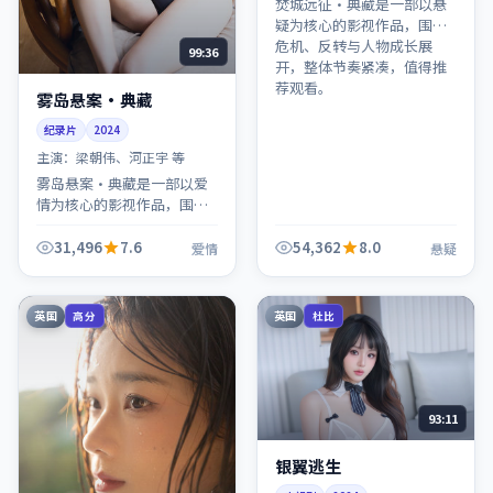
焚城远征·典藏是一部以悬
疑为核心的影视作品，围绕
危机、反转与人物成长展
99:36
开，整体节奏紧凑，值得推
荐观看。
雾岛悬案·典藏
纪录片
2024
主演：
梁朝伟、河正宇 等
雾岛悬案·典藏是一部以爱
情为核心的影视作品，围绕
危机、反转与人物成长展
开，整体节奏紧凑，值得推
31,496
7.6
54,362
8.0
爱情
悬疑
荐观看。
英国
英国
高分
杜比
93:11
银翼逃生