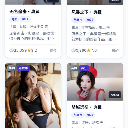
无名追击·典藏
风暴之下·典藏
电影
2024
纪录片
2024
主演：
沈腾、易烊千玺 等
主演：
木村拓哉、周迅 等
无名追击·典藏是一部以惊
风暴之下·典藏是一部以科
悚为核心的影视作品，围绕
幻为核心的影视作品，围绕
危机、反转与人物成长展
危机、反转与人物成长展
开，整体节奏紧凑，值得推
开，整体节奏紧凑，值得推
25,359
8.2
9,790
7.0
惊悚
科幻
荐观看。
荐观看。
美国
英国
连载中
高分
99:38
焚城远征·典藏
纪录片
2024
主演：
沈腾、汤唯 等