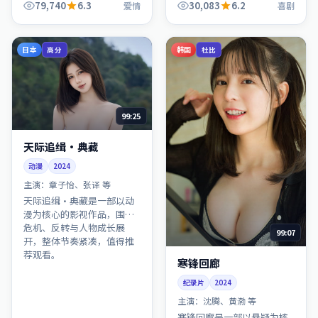
开，整体节奏紧凑，值得推
79,740
6.3
30,083
6.2
爱情
喜剧
荐观看。
日本
韩国
高分
杜比
99:25
天际追缉·典藏
动漫
2024
主演：
章子怡、张译 等
天际追缉·典藏是一部以动
漫为核心的影视作品，围绕
危机、反转与人物成长展
99:07
开，整体节奏紧凑，值得推
荐观看。
寒锋回廊
纪录片
2024
主演：
沈腾、黄渤 等
寒锋回廊是一部以悬疑为核