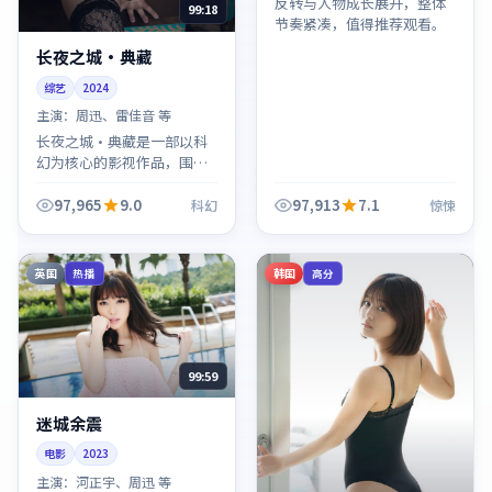
反转与人物成长展开，整体
99:18
节奏紧凑，值得推荐观看。
长夜之城·典藏
综艺
2024
主演：
周迅、雷佳音 等
长夜之城·典藏是一部以科
幻为核心的影视作品，围绕
危机、反转与人物成长展
开，整体节奏紧凑，值得推
97,965
9.0
97,913
7.1
科幻
惊悚
荐观看。
英国
韩国
热播
高分
99:59
迷城余震
电影
2023
主演：
河正宇、周迅 等